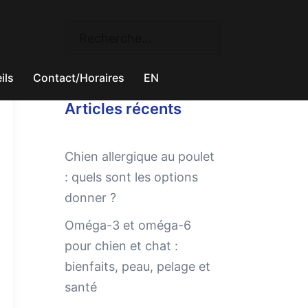
Rechercher :
ils
Contact/Horaires
EN
Articles récents
Chien allergique au poulet
: quels sont les options
donner ?
Oméga-3 et oméga-6
pour chien et chat :
bienfaits, peau, pelage et
santé