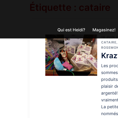
Aller
Étiquette :
cataire
au
contenu
Qui est Heidi?
Magasinez!
16 JUIN 
CATAIRE
ROSEMO
Kraz
Les prod
sommes b
produits
plaisir d
argenté! 
vraiment
La petit
nommés r