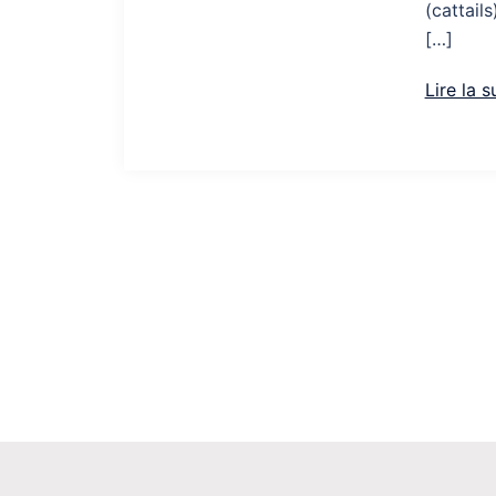
(cattail
[…]
Lire la s