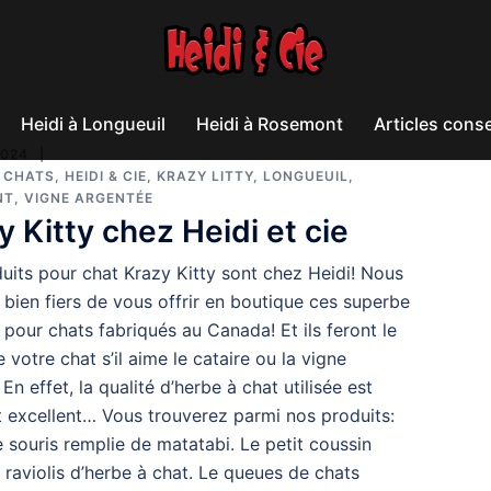
Heidi à Longueuil
Heidi à Rosemont
Articles conse
2024
,
CHATS
,
HEIDI & CIE
,
KRAZY LITTY
,
LONGUEUIL
,
NT
,
VIGNE ARGENTÉE
y Kitty chez Heidi et cie
uits pour chat Krazy Kitty sont chez Heidi! Nous
ien fiers de vous offrir en boutique ces superbe
 pour chats fabriqués au Canada! Et ils feront le
e votre chat s’il aime le cataire ou la vigne
En effet, la qualité d’herbe à chat utilisée est
 excellent… Vous trouverez parmi nos produits:
e souris remplie de matatabi. Le petit coussin
aviolis d’herbe à chat. Le queues de chats