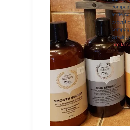
compagn
et de co
exceptio
compagno
terrain, 
Lire la s