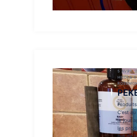
5 AVRIL 
HEIDI & C
ROSEMO
PEKE
Produit
C’est a
le jour 
les prod
but de f