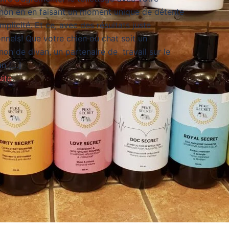
on en en faisant un moment unique de détente
mplicité. Et ce, avec des résultats juste
nnels! Que votre chien ou chat soit un
n de divan, un partenaire de travail sur le
un […]
uite