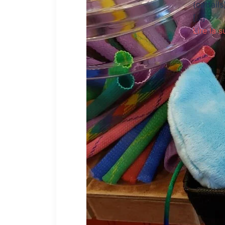
(cattail
[…]
Lire la s