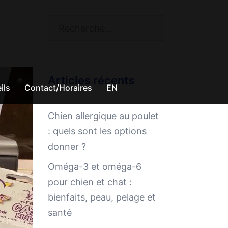
Rechercher :
Articles récents
ils
Contact/Horaires
EN
Chien allergique au poulet
: quels sont les options
donner ?
Oméga-3 et oméga-6
pour chien et chat :
bienfaits, peau, pelage et
santé