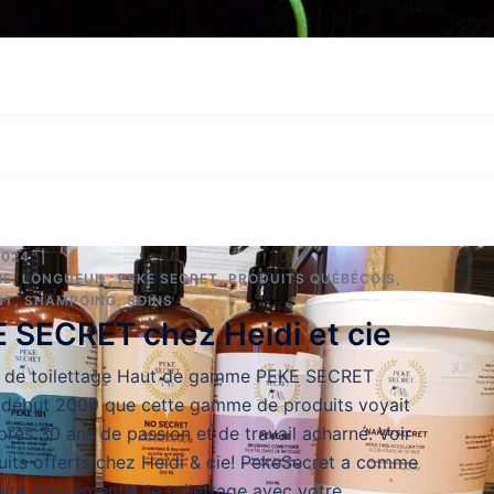
2024
IE
,
LONGUEUIL
,
PEKE SECRET
,
PRODUITS QUÉBÉCOIS
,
NT
,
SHAMPOING
,
SOINS
 SECRET chez Heidi et cie
s de toilettage Haut de gamme PEKE SECRET
u début 2009 que cette gamme de produits voyait
après 30 ans de passion et de travail acharné. Voir
uits offerts chez Heidi & cie! PekeSecret a comme
aire d’agrémenter le toilettage avec votre