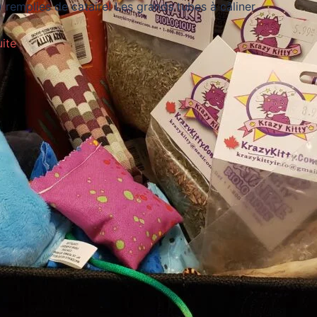
s) remplies de cataire! Les grands tubes à câliner
uite