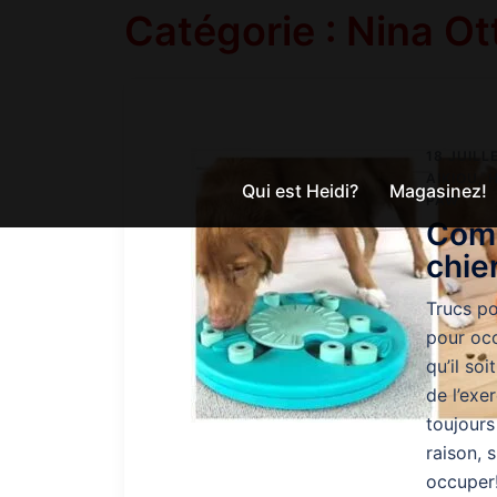
Aller
Catégorie :
Nina Ot
au
contenu
18 JUILL
AIKIOU
,
H
Qui est Heidi?
Magasinez!
PAW
Comm
chie
Trucs po
pour occ
qu’il soi
de l’exe
toujours
raison, 
occuper!