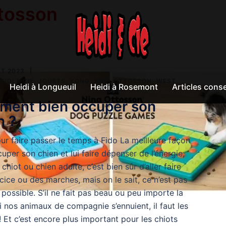
tosson
ET 2023
EIDI & CIE
,
JOUETS
,
KONG
,
NINA OTTOSSON
,
WEST
Heidi à Longueuil
Heidi à Rosemont
Articles conse
ent bien occuper son
n ?
ur faire passer le temps à Fido La meilleure façon
uper son chien et lui faire dépenser de l’énergie,
t chiot ou chien adulte, c’est bien sûr d’aller faire
rcice ou des marches, mais on le sait, ce n’est pas
 possible. S’il ne fait pas beau ou peu importe la
si nos animaux de compagnie s’ennuient, il faut les
 Et c’est encore plus important pour les chiots