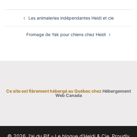
Navigation
de
Les animaleries indépendantes Heidi et cie
l'article
Fromage de Yak pour chiens chez Heidi
Ce site est fièrement hébergé au Québec chez
Hébergement
Web Canada
© 2026 J’ai du Pif – Le blogue d’Heidi & Cie. Proudly