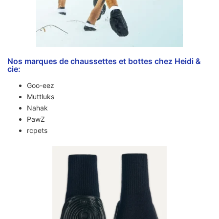
Nos marques de chaussettes et bottes chez Heidi &
cie:
Goo-eez
Muttluks
Nahak
PawZ
rcpets