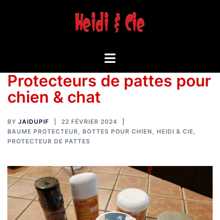
Aller
au
contenu
Toggle
menu
Protecteurs de pattes pour
chien & chat
BY
JAIDUPIF
22 FÉVRIER 2024
BAUME PROTECTEUR
,
BOTTES POUR CHIEN
,
HEIDI & CIE
,
PROTECTEUR DE PATTES