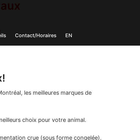
maux
s
ils
Contact/Horaires
EN
x
!
Montréal, les meilleures marques de
eilleurs choix pour votre animal.
imentation crue (sous forme congelée).