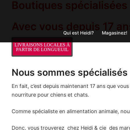
Boutiques spécialisées
Aller
au
contenu
Avec vous depuis 17 an
Qui est Heidi?
Magasinez!
LIVRAISONS LOCALES À
PARTIR DE LONGUEUIL
Nous sommes spécialisés
En fait, c’est depuis maintenant 17 ans que vou
nourriture pour chiens et chats.
Comme spécialiste en alimentation animale, nous
Donc, vous trouverez chez Heidi & cie des marqu