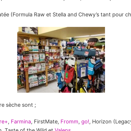
tée (Formula Raw et Stella and Chewy’s tant pour ch
re sèche sont ;
re+
,
Farmina
, FirstMate,
Fromm
,
go!
, Horizon (Legac
, Taste of the Wild et
Valens
.